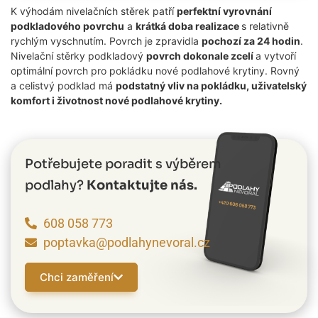
K výhodám nivelačních stěrek patří
perfektní vyrovnání
podkladového povrchu
a
krátká doba realizace
s relativně
rychlým vyschnutím. Povrch je zpravidla
pochozí za 24 hodin
.
Nivelační stěrky podkladový
povrch dokonale zcelí
a vytvoří
optimální povrch pro pokládku nové podlahové krytiny. Rovný
a celistvý podklad má
podstatný vliv na pokládku, uživatelský
komfort i životnost nové podlahové krytiny.
Potřebujete poradit s výběrem
podlahy?
Kontaktujte nás.
608 058 773
poptavka@podlahynevoral.cz
Chci zaměření