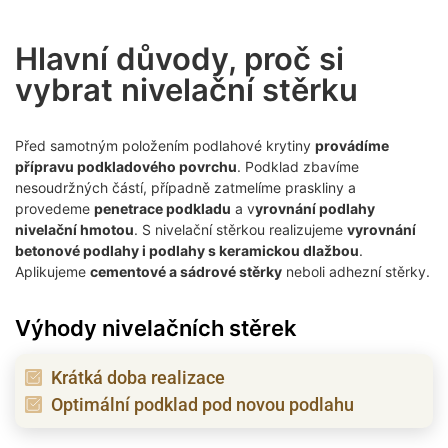
Hlavní důvody, proč si
vybrat nivelační stěrku
Před samotným položením podlahové krytiny
provádíme
přípravu podkladového povrchu
. Podklad zbavíme
nesoudržných částí, případně zatmelíme praskliny a
provedeme
penetrace podkladu
a v
yrovnání podlahy
nivelační hmotou
. S nivelační stěrkou realizujeme
vyrovnání
betonové podlahy i podlahy s keramickou dlažbou
.
Aplikujeme
cementové a sádrové stěrky
neboli adhezní stěrky.
Výhody nivelačních stěrek
Krátká doba realizace
Optimální podklad pod novou podlahu