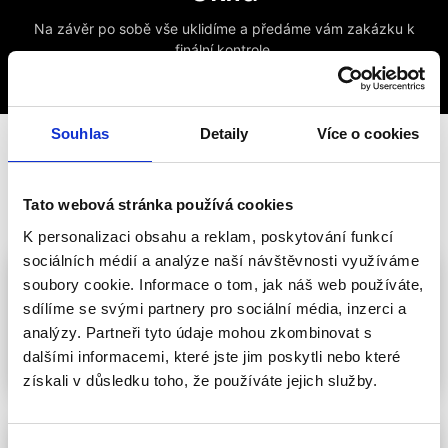
Na závěr po sobě vše uklidíme a předáme vám zakázku k
finální kontrole.
Souhlas
Detaily
Více o cookies
Naše další služby
Tato webová stránka používá cookies
K personalizaci obsahu a reklam, poskytování funkcí
sociálních médií a analýze naší návštěvnosti využíváme
soubory cookie. Informace o tom, jak náš web používáte,
sdílíme se svými partnery pro sociální média, inzerci a
Vinylové
Dřevěné
analýzy. Partneři tyto údaje mohou zkombinovat s
dalšími informacemi, které jste jim poskytli nebo které
podlahy
podlahy
získali v důsledku toho, že používáte jejich služby.