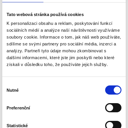
Tato webová stránka používá cookies
K personalizaci obsahu a reklam, poskytování funkcí
sociálních médií a analýze naší návštěvnosti využíváme
Chci konzultaci a zaměření
soubory cookie. Informace o tom, jak náš web používáte,
sdílíme se svými partnery pro sociální média, inzerci a
zdarma
analýzy. Partneři tyto údaje mohou zkombinovat s
dalšími informacemi, které jste jim poskytli nebo které
Máte zájem o naše služby nebo jen dotaz?
získali v důsledku toho, že používáte jejich služby.
Kontaktujte nás.
608 058 773
poptavka@podlahynevoral.cz
Výběr
Nutné
souhlasu
Jméno a příjmení
Preferenční
Telefon
Statistické