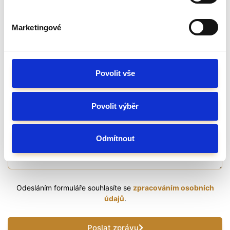
Marketingové
Email
Povolit vše
Místo realizace
Povolit výběr
Zpráva
Odmítnout
Odesláním formuláře souhlasíte se
zpracováním osobních
údajů
.
Poslat zprávu